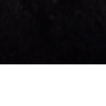
Ses
Points de Vue
Le passé et le présent de notre île. Des œuvres
architecturales authentiques formées par la nature. Chacun