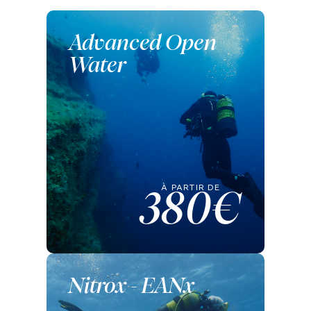
Advanced Open
Water
À PARTIR DE
380€
Nitrox - EANx